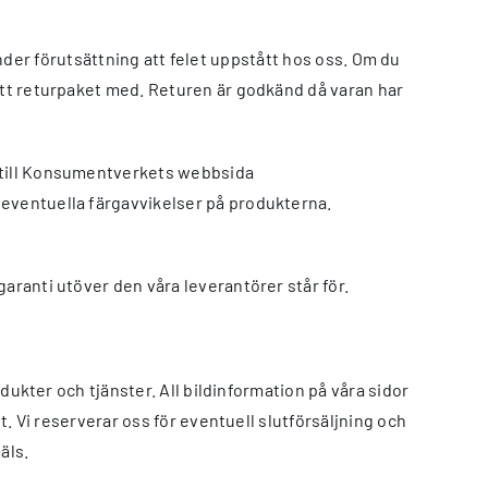
k under förutsättning att felet uppstått hos oss. Om du
ditt returpaket med. Returen är godkänd då varan har
å till Konsumentverkets webbsida
 eventuella färgavvikelser på produkterna.
aranti utöver den våra leverantörer står för.
odukter och tjänster. All bildinformation på våra sidor
t. Vi reserverar oss för eventuell slutförsäljning och
äls.