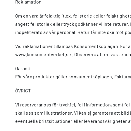
Reklamation
Om en vara är felaktig (t.ex. fel storlek eller felaktighe
angett fel storlek eller tryck godkänner vi inte retur
inspekterats av vår personal. Retur får inte ske mot po
Vid reklamationer tillämpas Konsumentköplagen. För at
www.konsumentverket.se . Observera att en vara endast 
Garanti
För våra produkter gäller konsumentköplagen. Fakturan/k
ÖVRIGT
Vi reserverar oss för tryckfel, fel i information, samt f
skall ses som illustrationer. Vi kan ej garantera att bi
eventuella bristsituationer eller leveranssvårigheter a