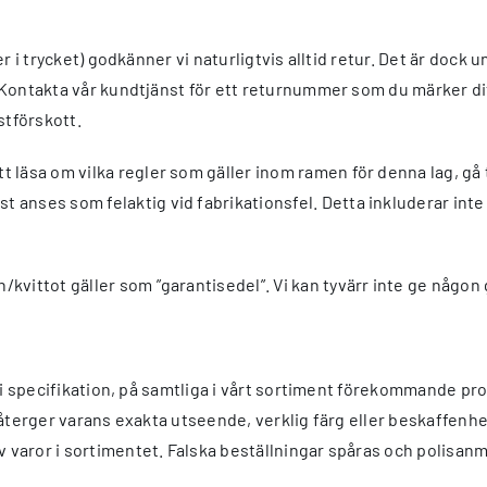
ter i trycket) godkänner vi naturligtvis alltid retur. Det är doc
er. Kontakta vår kundtjänst för ett returnummer som du märker 
stförskott.
t läsa om vilka regler som gäller inom ramen för denna lag, g
anses som felaktig vid fabrikationsfel. Detta inkluderar inte
vittot gäller som ”garantisedel”. Vi kan tyvärr inte ge någon g
el i specifikation, på samtliga i vårt sortiment förekommande pr
ld återger varans exakta utseende, verklig färg eller beskaffenhe
v varor i sortimentet. Falska beställningar spåras och polisanm