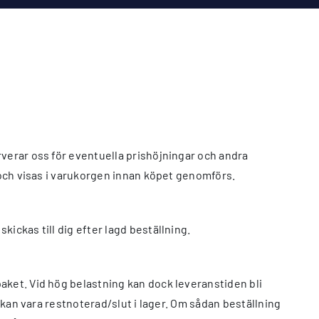
rverar oss för eventuella prishöjningar och andra
r och visas i varukorgen innan köpet genomförs.
ickas till dig efter lagd beställning.
aket. Vid hög belastning kan dock leveranstiden bli
a kan vara restnoterad/slut i lager. Om sådan beställning