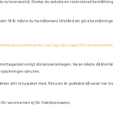
la ny leveranstid. Önskar du avboka en restnoterad beställning
under 18 år måste du ha målsmans tillstånd att göra beställninge
//www.konsumentverket.se/Lag-ratt/Lagar/Om-konsumentko
 mottagandet enligt distansavtalslagen. Varan måste då återläm
örpackningen obruten.
rker ditt returpaket med. Returen är godkänd då varan har insp
 för varorna men ej för fraktkostnaden.