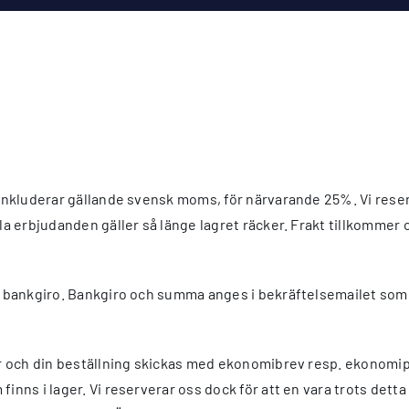
h inkluderar gällande svensk moms, för närvarande 25%. Vi rese
lla erbjudanden gäller så länge lagret räcker. Frakt tillkomme
t bankgiro. Bankgiro och summa anges i bekräftelsemailet som sk
ger och din beställning skickas med ekonomibrev resp. ekonomip
inns i lager. Vi reserverar oss dock för att en vara trots dett