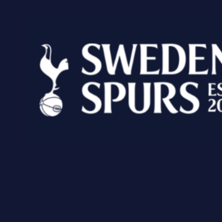
Fortsätt
till
innehållet