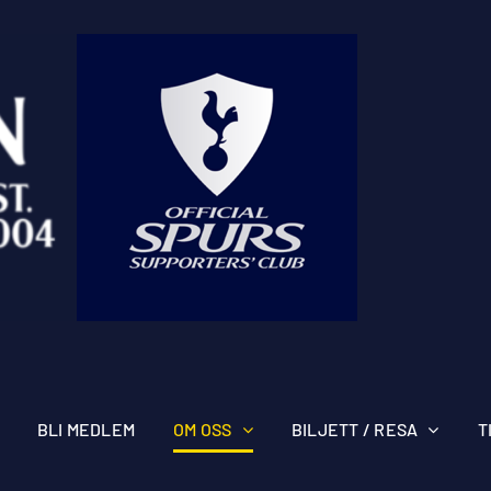
BLI MEDLEM
OM OSS
BILJETT / RESA
T