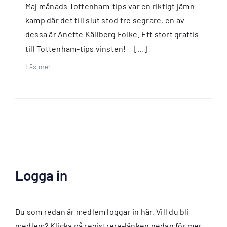
Maj månads Tottenham-tips var en riktigt jämn
kamp där det till slut stod tre segrare, en av
dessa är Anette Källberg Folke. Ett stort grattis
till Tottenham-tips vinsten! [...]
Läs mer
Logga in
Du som redan är medlem loggar in här. Vill du bli
medlem? Klicka på registrera-länken nedan för mer