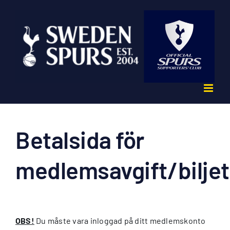
Fortsätt
till
innehållet
Betalsida för
medlemsavgift/bilje
OBS!
Du måste vara inloggad på ditt medlemskonto