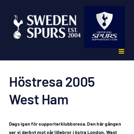
Fortsätt
till
innehållet
Höstresa 2005
West Ham
Dags igen för supporterklubbsresa. Den här gången
ser vi derbyt mot vår lillebror i östra London, West