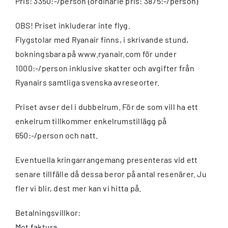
Pris: 3350:-/person (ordinarie pris: 3875:-/person)
OBS! Priset inkluderar inte flyg.
Flygstolar med Ryanair finns, i skrivande stund,
bokningsbara på www.ryanair.com för under
1000:-/person inklusive skatter och avgifter från
Ryanairs samtliga svenska avreseorter.
Priset avser del i dubbelrum. För de som vill ha ett
enkelrum tillkommer enkelrumstillägg på
650:-/person och natt.
Eventuella kringarrangemang presenteras vid ett
senare tillfälle då dessa beror på antal resenärer. Ju
fler vi blir, dest mer kan vi hitta på.
Betalningsvillkor:
Mot faktura