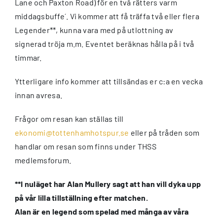
Lane och Paxton Road) för en två rätters varm
middagsbuffe´. Vi kommer att få träffa två eller flera
Legender**, kunna vara med på utlottning av
signerad tröja m.m. Eventet beräknas hålla på i två
timmar.
Ytterligare info kommer att tillsändas er c:a en vecka
innan avresa.
Frågor om resan kan ställas till
ekonomi@tottenhamhotspur.se
eller på tråden som
handlar om resan som finns under THSS
medlemsforum.
**I nuläget har Alan Mullery sagt att han vill dyka upp
på vår lilla tillställning efter matchen.
Alan är en legend som spelad med många av våra