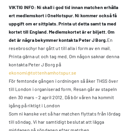
VIKTIG INFO: Ni skall i god tid innan matchen erhålla
ert medlemskort i OneHotspur. Ni kommer också få
uppgift om er sittplats. Printa ut detta samt ta med
kortet till England. Medlemskortet är er biljett. Om
det är några bekymmer kontakta Peter J Borg.
En
resebroschyr har gått ut till alla i form av en mail.
Printa gärna ut och tag med. Om någon saknar denna
kontakta Peter J Borg på
ekonomi@tottenhamhotspur.se
För femtonde gången i ordningen så åker THSS över
till London i organiserad form. Resan går av stapeln
den 30 mars – 2 april 2012. Då bör våren ha kommit
igång på riktigt i London
Som ni kanske vet så har matchen flyttats från lördag
till söndag. Vi har samtidigt beslutat att lägga
middagen på söndagen efter matchen.