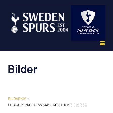
Fortsätt
till
innehållet
Bilder
BILDARKIV
»
LIGACUPFINAL THSS SAMLING STHLM 20080224