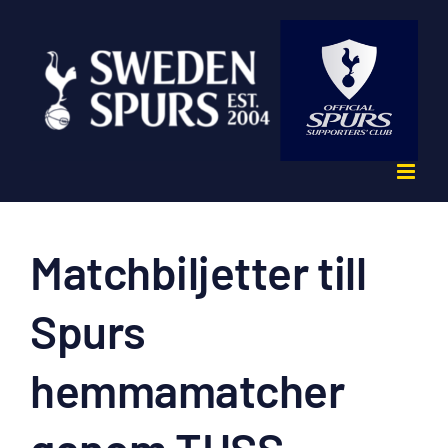
Fortsätt
till
innehållet
Matchbiljetter till
Spurs
hemmamatcher