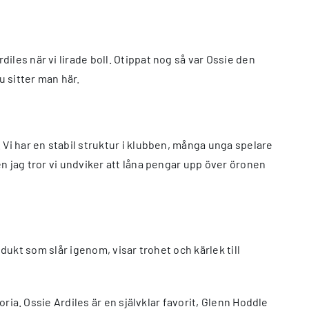
les när vi lirade boll. Otippat nog så var Ossie den
u sitter man här.
 Vi har en stabil struktur i klubben, många unga spelare
n jag tror vi undviker att låna pengar upp över öronen
rodukt som slår igenom, visar trohet och kärlek till
oria. Ossie Ardiles är en självklar favorit, Glenn Hoddle