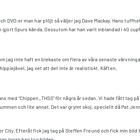
ch DVD:er man har plöjt så väljer jag Dave Mackay. Hans tuffh
 gjort Spurs kända. Dessutom har han varit inblandad i 40 cupfina
som jag inte haft en blekaste om flera av våra senaste värvning
ippiejävel, jag vet att det inte är realistiskt. Käften.
ns med "Chippen_THSS" för några år sedan. Vi hade fått tag på
mmen och lite annat. Det var grymt skoj, speciellt då Pat Jenn
ity. Efteråt fick jag tag på Steffen Freund och fick min bild
ran innan han tog bilden.