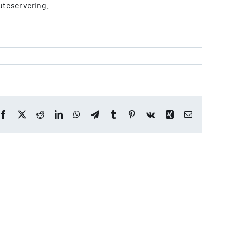
 uteservering.
Facebook
X
Reddit
LinkedIn
WhatsApp
Telegram
Tumblr
Pinterest
Vk
Xing
E-
post