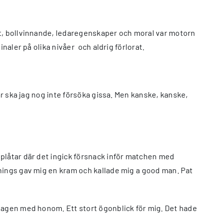
et, bollvinnande, ledaregenskaper och moral var motorn
ler på olika nivåer  och aldrig förlorat.
ar ska jag nog inte försöka gissa. Men kanske, kanske,
 plåtar där det ingick försnack inför matchen med
ings gav mig en kram och kallade mig a good man. Pat
 tagen med honom. Ett stort ögonblick för mig. Det hade