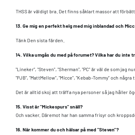
THSS är väldigt bra. Det finns såklart massor att förbät
13. Ge mig en perfekt helg med mig inblandad och Micce
Tänk Den sista färden.
14. Vilka umgås du med på forumet? Vilka har du inte tr
"Lineker", "Steven", "Sherman", "PC" är väl de som jag num
"PJB", "MattMellow", "Micce", "Kebab-Tommy" och några t
Det är alltid skoj att träffa nya personer så jag håller 
15. Visst är "Mickespurs" snäll?
Och vacker. Däremot har han samma frisyr och kroppsd
16. När kommer du och hälsar på med "Steven"?