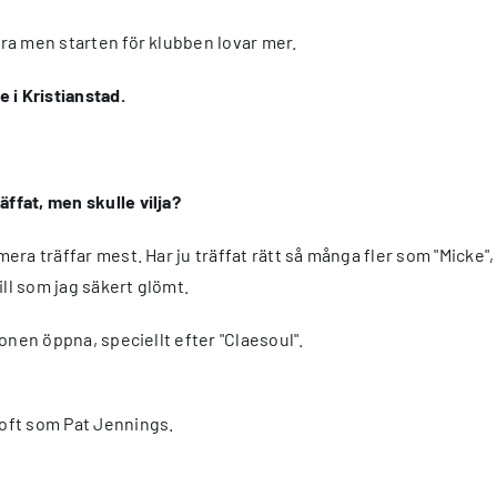
tra men starten för klubben lovar mer.
 i Kristianstad.
äffat, men skulle vilja?
era träffar mest. Har ju träffat rätt så många fler som "Micke", 
ill som jag säkert glömt.
ögonen öppna, speciellt efter "Claesoul".
oft som Pat Jennings.