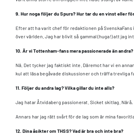
9. Hur noga följer du Spurs? Hur tar du en vinst eller fö
Efter att ha varit chef för redaktionen på SvenskaFans 
över världen. Jag har blivit så gammal (huga!) att jag i
10. Är vi Tottenham-fans mera passionerade än andra?
Nä. Det tycker jag faktiskt inte. Däremot har vi en annan
kul att läsa begåvade diskussioner och träffa trevliga f
11. Följer du andra lag? Vilka gillar du inte alls?
Jag hatar Åtvidaberg passionerat. Sicket skitlag. Närå, 
Annars har jag rätt svårt för de lag som är mina favorit
12. Dina åsikter om THSS? Vad är bra och inte bra?