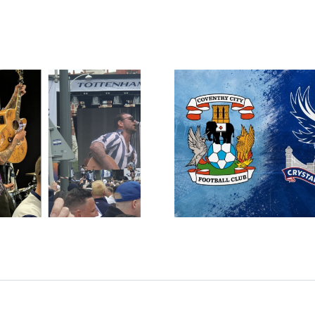
Biljettansökan för
Sweden 
Coventry & Palace
medlemsres
öppnar måndag
202