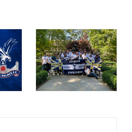
Spurs
Biljettansökan till
a hösten
Ipswich, Fulham och
6
Arsenal är öppen