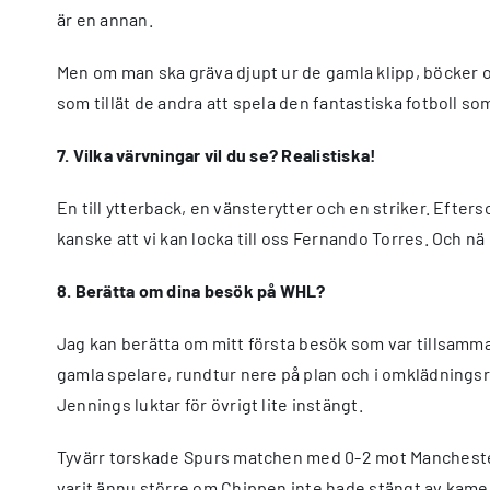
är en annan.
Men om man ska gräva djupt ur de gamla klipp, böcker o
som tillät de andra att spela den fantastiska fotboll som
7. Vilka värvningar vil du se? Realistiska!
En till ytterback, en vänsterytter och en striker. Efter
kanske att vi kan locka till oss Fernando Torres. Och nä h
8. Berätta om dina besök på WHL?
Jag kan berätta om mitt första besök som var tillsamma
gamla spelare, rundtur nere på plan och i omklädningsru
Jennings luktar för övrigt lite instängt.
Tyvärr torskade Spurs matchen med 0-2 mot Manchester C
varit ännu större om Chippen inte hade stängt av kame