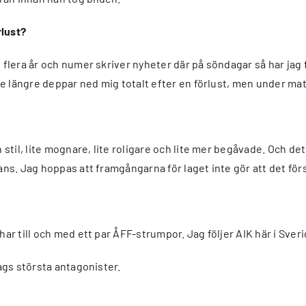
rlust?
i flera år och numer skriver nyheter där på söndagar så har jag 
nte längre deppar ned mig totalt efter en förlust, men under mat
 stil, lite mognare, lite roligare och lite mer begåvade. Och det
ans. Jag hoppas att framgångarna för laget inte gör att det för
har till och med ett par ÅFF-strumpor. Jag följer AIK här i Sve
lags största antagonister.