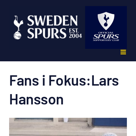
Fortsätt
till
innehållet
Fans i Fokus:Lars
Hansson
Visa
större