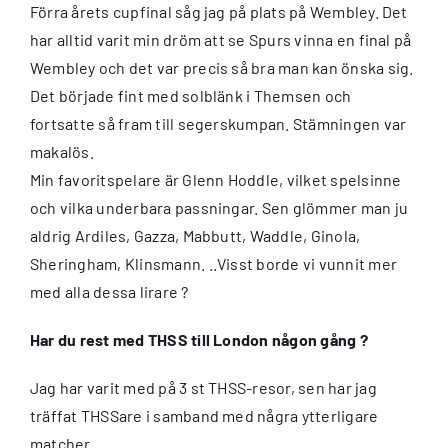
Förra årets cupfinal såg jag på plats på Wembley. Det
har alltid varit min dröm att se Spurs vinna en final på
Wembley och det var precis så bra man kan önska sig.
Det började fint med solblänk i Themsen och
fortsatte så fram till segerskumpan. Stämningen var
makalös.
Min favoritspelare är Glenn Hoddle, vilket spelsinne
och vilka underbara passningar. Sen glömmer man ju
aldrig Ardiles, Gazza, Mabbutt, Waddle, Ginola,
Sheringham, Klinsmann. ..Visst borde vi vunnit mer
med alla dessa lirare ?
Har du rest med THSS till London någon gång ?
Jag har varit med på 3 st THSS-resor, sen har jag
träffat THSSare i samband med några ytterligare
matcher.