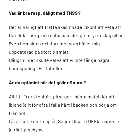
Vad är bra resp. dåligt med THSS?
Det är härligt att träffa likasinnade. Skönt att veta att
fler delar berg-och dalbanan, det ger styrka. Jag gillar
även hemsidan och forumet som håller mig
uppdaterad på stort o smått.
Dåligt ?.. det skulle väl va att vi inte får ge några
bonuspoäng i PL-tabellen.
Är du optimist när det gäller Spurs ?
Alltid ! Tror stenhårt på seger i nästa match för att
ibland (allt för ofta ) falla hårt i backen och börja om
från noll.
I år är ju t.ex ett cup år. Seger i liga- o UEFA- cupen e
ju riktigt schysst !