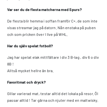
Var ser du de flesta matcherna med Spurs?
De flesta blir hemma i soffan framför C+, de som inte
visas streamar jag på datorn. Nån enstaka på puben
och som pricken över I live på WHL.
Har du själv spelat fotboll?
Jag har spelat elak mittfältare i div 3 B-lag , div 6 o div
8B !
Alltså mycket hellre än bra.
Favoritmat och dryck?
Gillar varierad mat, testar alltid det lokala på resor. Öl
passar alltid ! Tar gärna och njuter med en maltwisky.