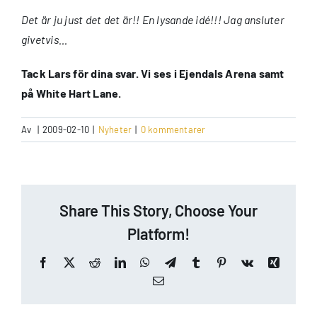
Det är ju just det det är!! En lysande idé!!! Jag ansluter
givetvis…
Tack Lars för dina svar. Vi ses i Ejendals Arena samt
på White Hart Lane.
Av
|
2009-02-10
|
Nyheter
|
0 kommentarer
Share This Story, Choose Your
Platform!
Facebook
X
Reddit
LinkedIn
WhatsApp
Telegram
Tumblr
Pinterest
Vk
Xing
E-
post