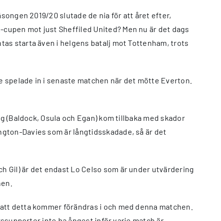
songen 2019/20 slutade de nia för att året efter,
-cupen mot just Sheffiled United? Men nu är det dags
tas starta även i helgens batalj mot Tottenham, trots
de spelade in i senaste matchen när det mötte Everton.
rag (Baldock, Osula och Egan) kom tillbaka med skador
ngton-Davies som är långtidsskadade, så är det
h Gil) är det endast Lo Celso som är under utvärdering
hen.
e att detta kommer förändras i och med denna matchen.
rssupporter inte ha ångest inför varje match är