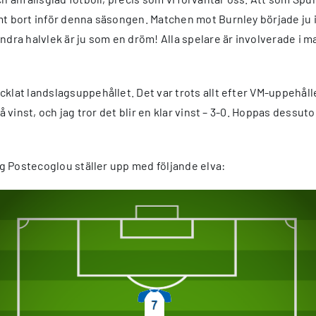
mt bort inför denna säsongen. Matchen mot Burnley började ju i
ra halvlek är ju som en dröm! Alla spelare är involverade i 
cklat landslagsuppehållet. Det var trots allt efter VM-uppehål
å vinst, och jag tror det blir en klar vinst – 3-0. Hoppas dessut
jag Postecoglou ställer upp med följande elva: