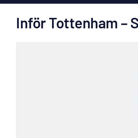
Inför Tottenham – S
Visa
större
bild