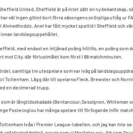
heffield United. Sheffield är på intet sätt en ny bekantskap, sä
r väl ingen glömt bort förra säsongens snörpliga uttåg ur FA
Ahmedhodzic. Anel har fått mycket speltid i Sheffield och vän
innan landslagsuppehållet.
Sheffield, med endast en intjänad poäng hittills, en poäng som 
ort mot City, där förlustmålet kom först i 88 matchminuten.
 fördel, samtliga tre utespelare som var iväg på landslagsuppd
t Tottenham. Lägg där till spelarna Fleck, Brewster och Norri
med en decimerad trupp.
re som är långtidsskadade (Bentancour, Sessignon, Whiteman oc
 Ange Postecoglou har många spelare till förfogande inför matc
Tottenham tvåa i Premier League-tabellen, och jag kan inte s
ch anfallsglad fotboll, precis som vi förväntar oss. Att som Spu