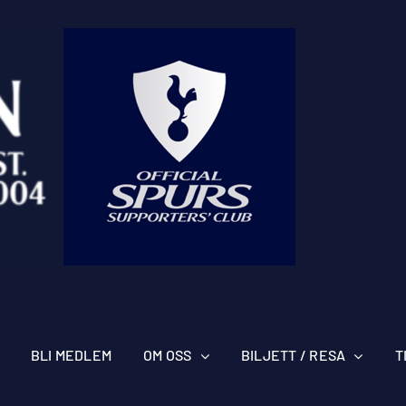
BLI MEDLEM
OM OSS
BILJETT / RESA
T