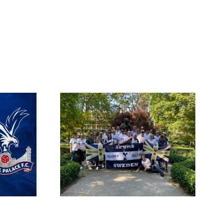
Spurs
Biljettansökan till
a hösten
Ipswich, Fulham och
6
Arsenal är öppen