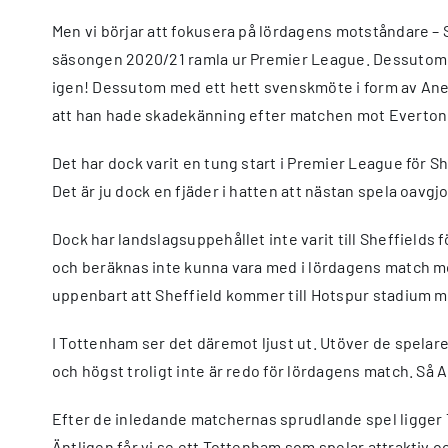
Men vi börjar att fokusera på lördagens motståndare – S
säsongen 2020/21 ramla ur Premier League. Dessutom ha
igen! Dessutom med ett hett svenskmöte i form av Anel 
att han hade skadekänning efter matchen mot Everton 
Det har dock varit en tung start i Premier League för 
Det är ju dock en fjäder i hatten att nästan spela oavgj
Dock har landslagsuppehållet inte varit till Sheffields
och beräknas inte kunna vara med i lördagens match mo
uppenbart att Sheffield kommer till Hotspur stadium 
I Tottenham ser det däremot ljust ut. Utöver de spela
och högst troligt inte är redo för lördagens match. Så
Efter de inledande matchernas sprudlande spel ligger 
Äntligen får vi se ett Tottenham som spelar attraktiv o