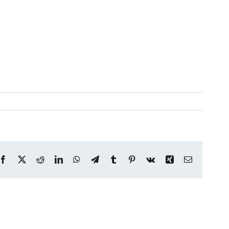
Facebook
X
Reddit
LinkedIn
WhatsApp
Telegram
Tumblr
Pinterest
Vk
Xing
E-
post