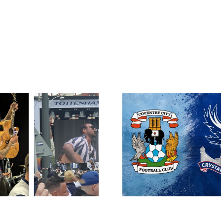
Biljettansökan för
Sweden 
Coventry & Palace
medlemsres
öppnar måndag
202