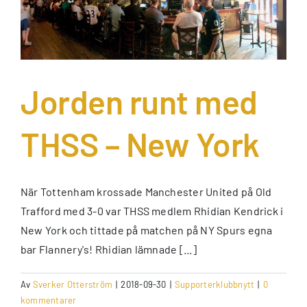
Jorden runt med
THSS – New York
När Tottenham krossade Manchester United på Old
Trafford med 3-0 var THSS medlem Rhidian Kendrick i
New York och tittade på matchen på NY Spurs egna
bar Flannery's! Rhidian lämnade [...]
Av
Sverker Otterström
|
2018-09-30
|
Supporterklubbnytt
|
0
kommentarer