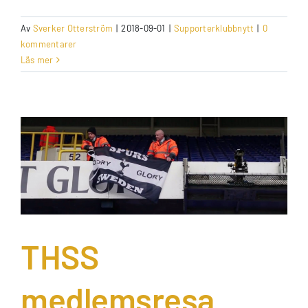
Av
Sverker Otterström
|
2018-09-01
|
Supporterklubbnytt
|
0
kommentarer
Läs mer
n
THSS
medlemsresa