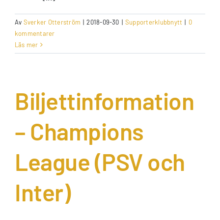
Av
Sverker Otterström
|
2018-09-30
|
Supporterklubbnytt
|
0
kommentarer
Läs mer
Biljettinformation
– Champions
League (PSV och
Inter)