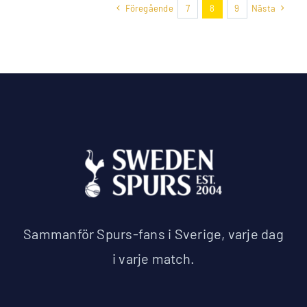
Föregående
7
8
9
Nästa
Sammanför Spurs-fans i Sverige, varje dag
i varje match.