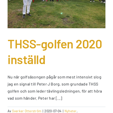
THSS-golfen 2020
inställd
Nu när golfsäsongen pågår som mest intensivt slog
jag en signal till Peter J Borg, som grundade THSS
golfen och som leder tävlingsledningen, för att höra
vad som händer. Peter har [...]
Av
Sverker Otterström
|
2020-07-04
|
Nyheter
,