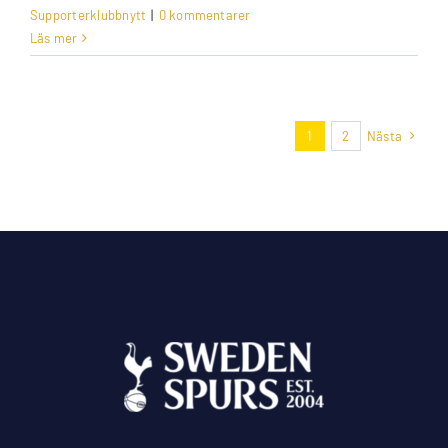
Supporterklubbnytt
|
0 kommentarer
Läs mer
1
2
Nästa