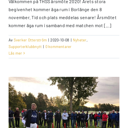
Välkommen på THSS årsmöte 2020! Årets stora
begivenhet kommer äga rum i Borlänge den 8
november. Tid och plats meddelas senare! Årsmötet
kommer äga rum i samband med matchen mot [...]
Av
Sverker Otterström
|
2020-10-08
|
Nyheter
,
Supporterklubbnytt
|
0 kommentarer
Läs mer