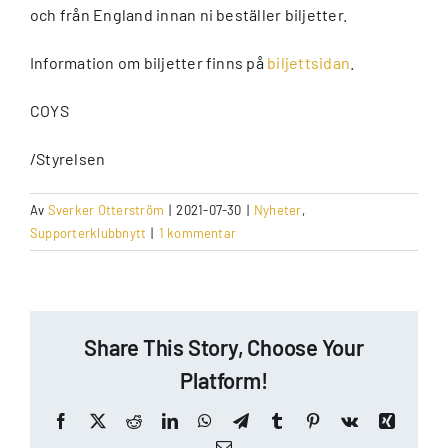
och från England innan ni beställer biljetter.
Information om biljetter finns på
biljettsidan
.
COYS
/Styrelsen
Av
Sverker Otterström
|
2021-07-30
|
Nyheter
,
Supporterklubbnytt
|
1 kommentar
Share This Story, Choose Your
Platform!
Facebook
X
Reddit
LinkedIn
WhatsApp
Telegram
Tumblr
Pinterest
Vk
Xing
E-