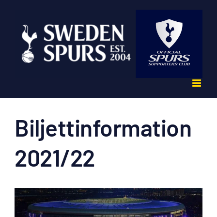
Fortsätt
till
innehållet
Biljettinformation
2021/22
Visa
större