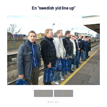
En "swedish yid line up"
Bild 1 av 1