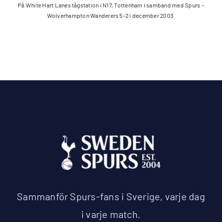
På White Hart Lanes tågstation i N17, Tottenham i samband med Spurs -
Wolverhampton Wanderers 5-2 i december 2003.
Sammanför Spurs-fans i Sverige, varje dag
i varje match.