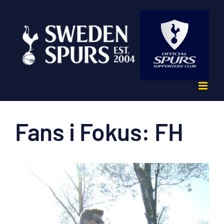
Fortsätt
till
innehållet
Fans i Fokus: FH
Visa
större
bild