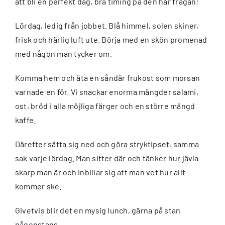
att bli en perfekt dag, bra timing på den här frågan!
Lördag, ledig från jobbet. Blå himmel, solen skiner,
frisk och härlig luft ute. Börja med en skön promenad
med någon man tycker om.
Komma hem och äta en såndär frukost som morsan
varnade en för. Vi snackar enorma mängder salami,
ost, bröd i alla möjliga färger och en större mängd
kaffe.
Därefter sätta sig ned och göra stryktipset, samma
sak varje lördag. Man sitter där och tänker hur jävla
skarp man är och inbillar sig att man vet hur allt
kommer ske.
Givetvis blir det en mysig lunch, gärna på stan
någonstans.