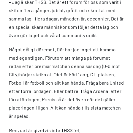
– Jag älskar THSS. Det är ett forum för oss som varit i
skiten flera gånger, jublat, gråtit och skrattat med
samma lag i flera dagar, månader, år, decennier. Det är
en special skara människor som följer detta lag och
även gör laget och vårat community unikt.
Något dåligt däremot. Där har jag inget att komma
med egentligen. Förutom att många på forumet,
redan efter premiärmatchen denna säsong (0-0 mot
City) börjar skrika att ”det är kört” ang. CL-platsen.
Fotboll är fotboll och allt kan hända. Fråga bara United
efter förra lördagen. Eller bättre, fråga Arsenal efter
förra lördagen. Precis så är det även när det gäller
placeringen i ligan. Allt kan hända tills sista matchen
är spelad.
Men, det är givetvis inte THSS fel.