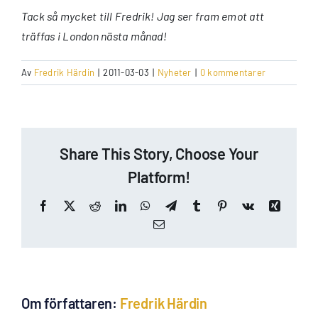
Tack så mycket till Fredrik! Jag ser fram emot att
träffas i London nästa månad!
Av
Fredrik Härdin
|
2011-03-03
|
Nyheter
|
0 kommentarer
Share This Story, Choose Your
Platform!
Facebook
X
Reddit
LinkedIn
WhatsApp
Telegram
Tumblr
Pinterest
Vk
Xing
E-
post
Om författaren:
Fredrik Härdin