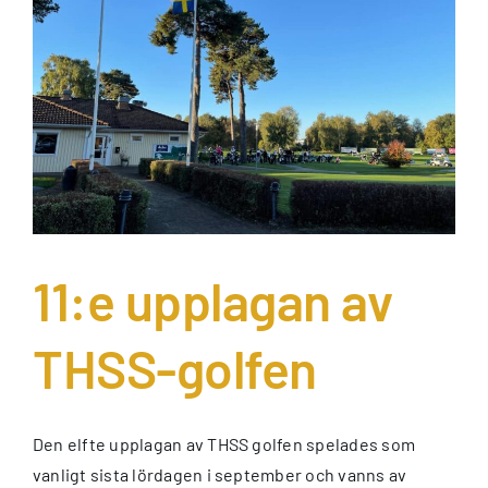
11:e upplagan av
THSS-golfen
Den elfte upplagan av THSS golfen spelades som
vanligt sista lördagen i september och vanns av