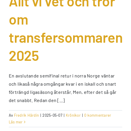
Allt vi vet och tror
om
transfersommaren
2025
En avslutande semifinal retur i norra Norge väntar
och likaså några omgångar kvar i en iskall och snart
förträngd ligasäsong återstår. Men, efter det så går
det snabbt. Redan den [...]
Av
Fredrik Härdin
|
2025-05-07
|
Krönikor
|
0 kommentarer
Läs mer