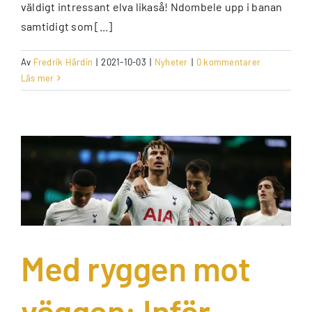
väldigt intressant elva likaså! Ndombele upp i banan
samtidigt som [...]
Av
Fredrik Härdin
|
2021-10-03
|
Nyheter
|
0 kommentarer
Läs mer
Med ryggen mot
väggen: Inför