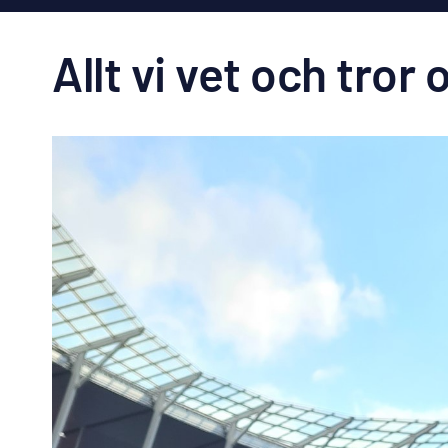
Allt vi vet och tr
Visa
större
bild