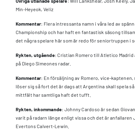
Övriga utlånade spelare
: Will Lankshear, Josh Keely, J
Min-Heyeok, Veliz
Kommentar
: Flera intressanta namn i våra led av spän
Championship och har haft en fantastisk säsong tillsam
det några spelare här som är redo för seniortruppen i
Rykten, utgående
: Cristian Romero till Atletico Madri
på Diego Simeones radar.
Kommentar
: En försäljning av Romero, vice-kaptenen, 
löser sig så fort det är dags att Argentina skall spela
mittfält har samtliga haft det tufft.
Rykten, inkommande
: Johnny Cardoso är sedan Giovani 
varit på radarn länge enligt vissa och det är anfalla
Evertons Calvert-Lewin.