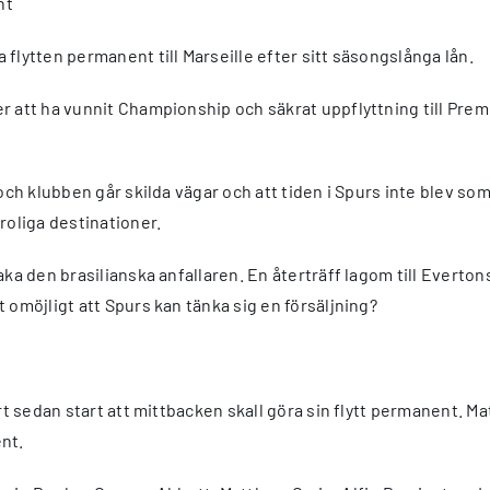
nt
a flytten permanent till Marseille efter sitt säsongslånga lån.
er att ha vunnit Championship och säkrat uppflyttning till Pre
och klubben går skilda vägar och att tiden i Spurs inte blev s
roliga destinationer.
ka den brasilianska anfallaren. En återträff lagom till Evertons
 omöjligt att Spurs kan tänka sig en försäljning?
rt sedan start att mittbacken skall göra sin flytt permanent. Ma
nt.