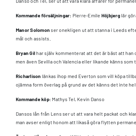
Danso och Tel, ser ut att vara klara affärer för permane
Kommande försäljningar:
Pierre-Emile
Höjbjerg
lär gör
Manor Solomon
ser onekligen ut att stanna i Leeds eft
mål och assists.
Bryan Gil
har själv kommenterat att det är bäst att han 
men även Sevilla och Valencia eller likande känns som t
Richarlison
länkas ihop med Everton som vill köpa tillba
ojämna form överlag på grund av det känns det inte helt
Kommande köp
: Mathys Tel, Kevin Danso
Dansos lån från Lens ser ut att vara helt packat och kla
man avser enligt honom att likaså göra flytten permane