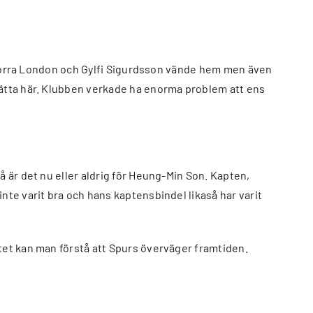
ill norra London och Gylfi Sigurdsson vände hem men även
tsätta här. Klubben verkade ha enorma problem att ens
så är det nu eller aldrig för Heung-Min Son. Kapten,
nte varit bra och hans kaptensbindel likaså har varit
ktet kan man förstå att Spurs överväger framtiden.