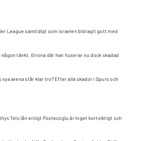
mier League samtidigt som israelen bidragit gott med
om någon tänkt. Girona där han huserar nu dock skadad
 nya arena står klar tro? Efter alla skador i Spurs och
thys Tels lån enligt Postecoglu är inget kortsiktigt och