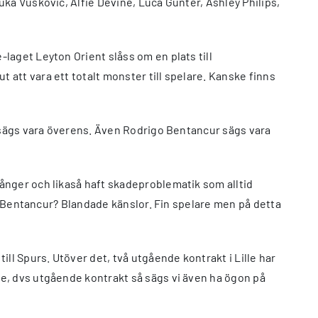
uka Vuskovic, Alfie Devine, Luca Gunter, Ashley Philips,
-laget Leyton Orient slåss om en plats till
att vara ett totalt monster till spelare. Kanske finns
bb sägs vara överens. Även Rodrigo Bentancur sägs vara
gånger och likaså haft skadeproblematik som alltid
m. Bentancur? Blandade känslor. Fin spelare men på detta
ill Spurs. Utöver det, två utgående kontrakt i Lille har
e, dvs utgående kontrakt så sägs vi även ha ögon på