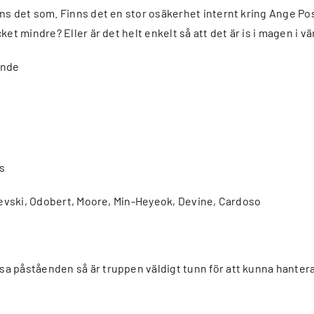
känns det som. Finns det en stor osäkerhet internt kring Ange
et mindre? Eller är det helt enkelt så att det är is i magen i v
ande
ps
usevski, Odobert, Moore, Min-Heyeok, Devine, Cardoso
 påståenden så är truppen väldigt tunn för att kunna hantera 