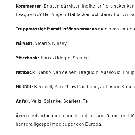
Kommentar
: Bristen på rykten indikerar flera saker 
League tro? Har Ange hittat läckan och därav hör vi myck
Truppmässigt framåt inför sommaren
med ovan antag
Målvakt
: Vicario, Kinsky
Ytterback:
Porro, Udogie, Spence
Mittback
: Danso, van de Ven, Dragusin, Vuskovic, Phili
Mittfält
: Bergvall, Sarr, Gray, Maddison, Johnson, Kul
Anfall
: Veliz, Solanke, Scarlett, Tel
Även med antaganden om ut- och in- som är extremt lösa
hantera ligaspel med cuper och Europa.