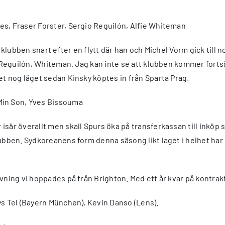
es, Fraser Forster, Sergio Reguilón, Alfie Whiteman
år i klubben snart efter en flytt där han och Michel Vorm gick t
r, Reguilón, Whiteman. Jag kan inte se att klubben kommer for
et nog läget sedan Kinsky köptes in från Sparta Prag.
in Son, Yves Bissouma
 isär överallt men skall Spurs öka på transferkassan till inköp 
ubben. Sydkoreanens form denna säsong likt laget i helhet har i
rvning vi hoppades på från Brighton. Med ett år kvar på kontra
ys Tel (Bayern München), Kevin Danso (Lens).