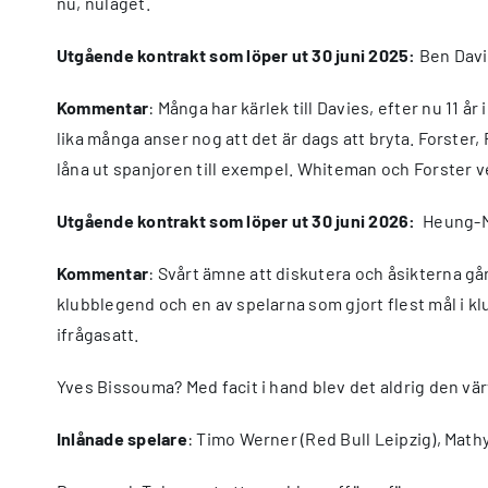
nu, nuläget.
Utgående kontrakt som löper ut
30 juni 2025:
Ben Davi
Kommentar
: Många har kärlek till Davies, efter nu 11 
lika många anser nog att det är dags att bryta. Forste
låna ut spanjoren till exempel. Whiteman och Forster v
Utgående kontrakt som löper ut
30 juni 2026:
Heung-M
Kommentar
: Svårt ämne att diskutera och åsikterna går
klubblegend och en av spelarna som gjort flest mål i kl
ifrågasatt.
Yves Bissouma? Med facit i hand blev det aldrig den vä
Inlånade spelare
: Timo Werner (Red Bull Leipzig), Math