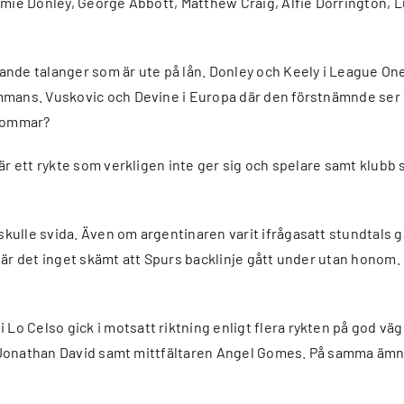
amie Donley, George Abbott, Matthew Craig, Alfie Dorrington, L
nande talanger som är ute på lån. Donley och Keely i League One
mans. Vuskovic och Devine i Europa där den förstnämnde ser ut 
 sommar?
d är ett rykte som verkligen inte ger sig och spelare samt klu
skulle svida. Även om argentinaren varit ifrågasatt stundtals 
 så är det inget skämt att Spurs backlinje gått under utan hono
Lo Celso gick i motsatt riktning enligt flera rykten på god väg t
ren Jonathan David samt mittfältaren Angel Gomes. På samma ämn