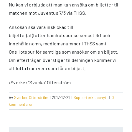
Nu kan vi erbjuda att man kan ansöka om biljetter till
matchen mot Juventus 7/3 via THSS.
Ansökan ska vara inskickad till
biljetter(at)tottenhamhotspur.se senast 6/1 och
innehålla namn, medlemsnummer i THSS samt
OneHotspur för samtliga som ansöker om en biljett.
Om efterfrågan överstiger tilldelningen kommer vi
att lotta fram vem som får en biljett.
/Sverker ”Svucka” Otterström
Av
Sverker Otterström
|
2017-12-21
|
Supporterklubbnytt
|
0
kommentarer