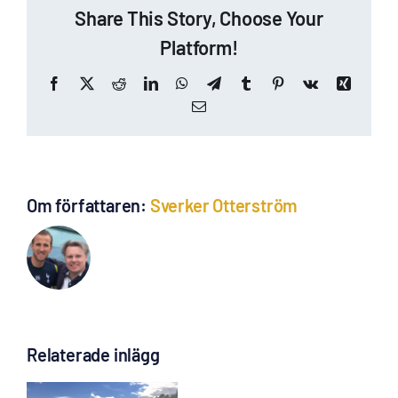
Share This Story, Choose Your
Platform!
Facebook
X
Reddit
LinkedIn
WhatsApp
Telegram
Tumblr
Pinterest
Vk
Xing
E-
post
Om författaren:
Sverker Otterström
Relaterade inlägg