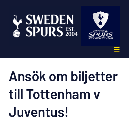
Fortsätt
till
innehållet
Ansök om biljetter
till Tottenham v
Juventus!