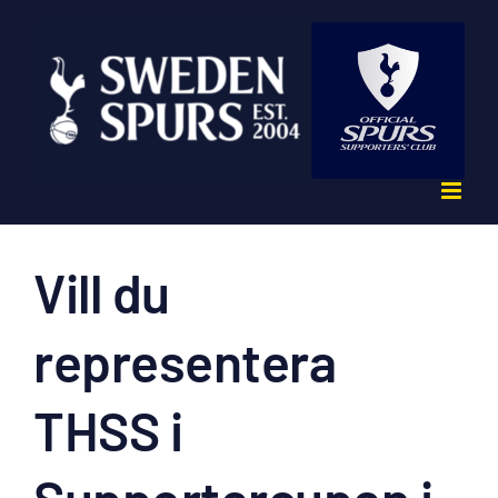
Fortsätt
till
innehållet
Vill du
representera
THSS i