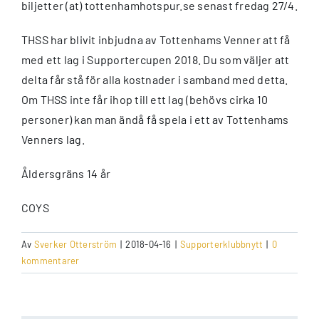
biljetter (at) tottenhamhotspur.se senast fredag 27/4.
THSS har blivit inbjudna av Tottenhams Venner att få
med ett lag i Supportercupen 2018. Du som väljer att
delta får stå för alla kostnader i samband med detta.
Om THSS inte får ihop till ett lag (behövs cirka 10
personer) kan man ändå få spela i ett av Tottenhams
Venners lag.
Åldersgräns 14 år
COYS
Av
Sverker Otterström
|
2018-04-16
|
Supporterklubbnytt
|
0
kommentarer