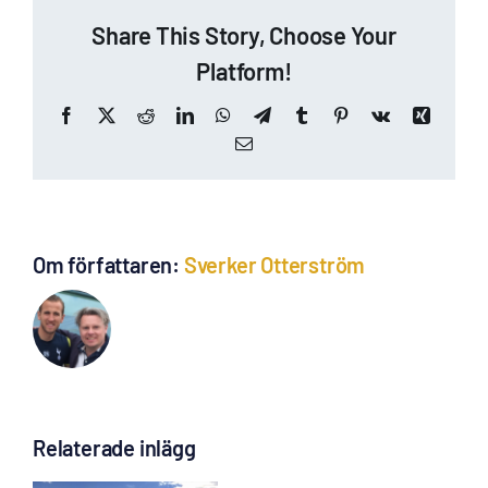
Share This Story, Choose Your
Platform!
Facebook
X
Reddit
LinkedIn
WhatsApp
Telegram
Tumblr
Pinterest
Vk
Xing
E-
post
Om författaren:
Sverker Otterström
Relaterade inlägg