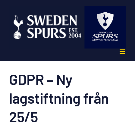
Fortsätt
till
innehållet
GDPR – Ny
lagstiftning från
25/5