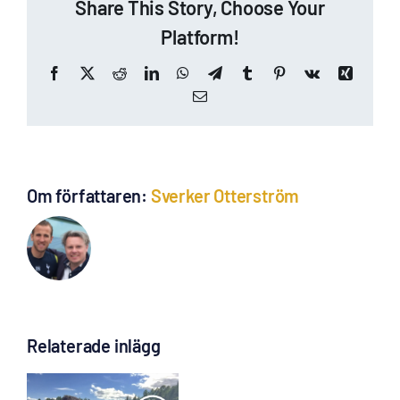
Share This Story, Choose Your
Platform!
Facebook
X
Reddit
LinkedIn
WhatsApp
Telegram
Tumblr
Pinterest
Vk
Xing
E-
post
Om författaren:
Sverker Otterström
Relaterade inlägg
Sverker