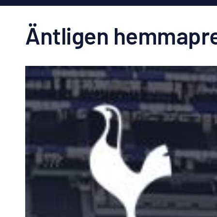
Äntligen hemmapr
Visa
större
bild