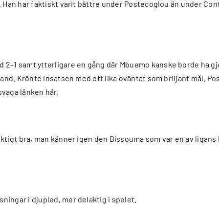
. Han har faktiskt varit bättre under Postecoglou än under Co
 2–1 samt ytterligare en gång där Mbuemo kanske borde ha gjor
bland. Krönte insatsen med ett lika oväntat som briljant mål. P
svaga länken här.
iktigt bra, man känner igen den Bissouma som var en av ligans 
ingar i djupled, mer delaktig i spelet.