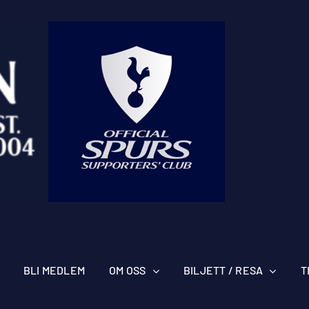
BLI MEDLEM
OM OSS
BILJETT / RESA
T