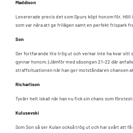
Maddison
Levererade precis det som Spurs köpt honom för. Höll i b
som var nära att ge frilägen samt en perfekt frispark fr
Son
Ser fortfarande lite trög ut och verkar inte ha kvar sit
gynnar honom. (Jämför med säsongen 21–22 där anfallen o
straffsituationen när han ger motståndaren chansen att f
Richarlison
Tyvärr helt iskall när han nu fick sin chans som förstes
Kulusevski
Som Son så ser Kulan också trög ut och har svårt att få 