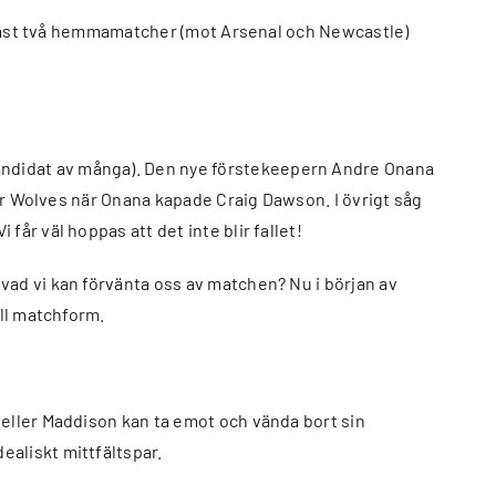
 endast två hemmamatcher (mot Arsenal och Newcastle)
andidat av många). Den nye förstekeepern Andre Onana
för Wolves när Onana kapade Craig Dawson. I övrigt såg
år väl hoppas att det inte blir fallet!
vad vi kan förvänta oss av matchen? Nu i början av
ull matchform.
 eller Maddison kan ta emot och vända bort sin
ealiskt mittfältspar.