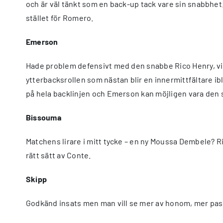
och är väl tänkt som en back-up tack vare sin snabbhet
stället för Romero.
Emerson
Hade problem defensivt med den snabbe Rico Henry, vid
ytterbacksrollen som nästan blir en innermittfältare i
på hela backlinjen och Emerson kan möjligen vara den 
Bissouma
Matchens lirare i mitt tycke – en ny Moussa Dembele? R
rätt sätt av Conte.
Skipp
Godkänd insats men man vill se mer av honom, mer passn