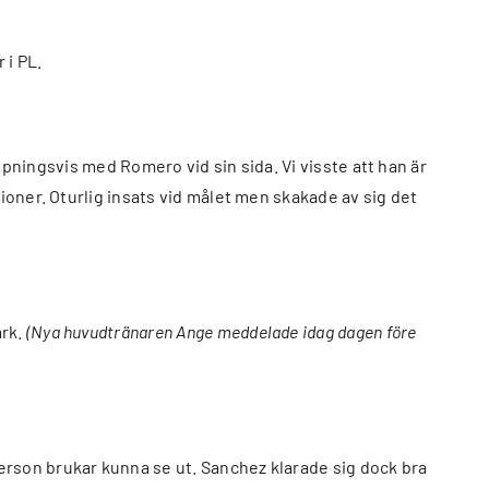
 i PL.
hoppningsvis med Romero vid sin sida. Vi visste att han är
ioner. Oturlig insats vid målet men skakade av sig det
ark.
(Nya huvudtränaren Ange meddelade idag dagen före
erson brukar kunna se ut. Sanchez klarade sig dock bra