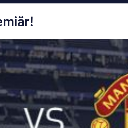
emiär!