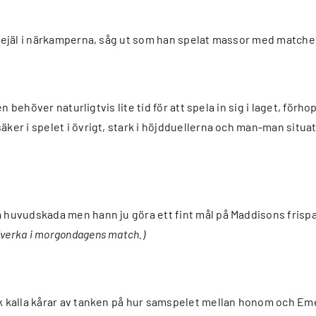
 rejäl i närkamperna, såg ut som han spelat massor med matcher
men behöver naturligtvis lite tid för att spela in sig i laget, för
äker i spelet i övrigt, stark i höjdduellerna och man-man situat
a huvudskada men hann ju göra ett fint mål på Maddisons frisp
dverka i morgondagens match.)
ck kalla kårar av tanken på hur samspelet mellan honom och Em