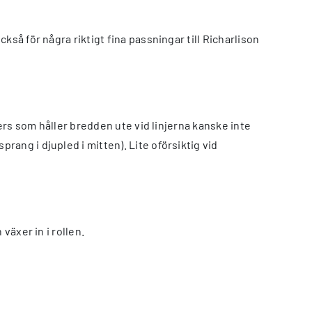
så för några riktigt fina passningar till Richarlison
gers som håller bredden ute vid linjerna kanske inte
ang i djupled i mitten). Lite oförsiktig vid
växer in i rollen.