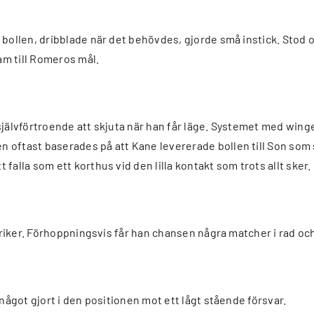
ollen, dribblade när det behövdes, gjorde små instick. Stod ock
am till Romeros mål.
t självförtroende att skjuta när han får läge. Systemet med win
ftast baserades på att Kane levererade bollen till Son som spr
alla som ett korthus vid den lilla kontakt som trots allt sker.
triker. Förhoppningsvis får han chansen några matcher i rad och 
något gjort i den positionen mot ett lågt stående försvar.