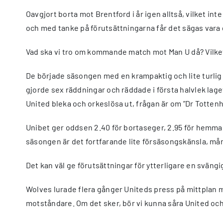
Oavgjort borta mot Brentford i år igen alltså, vilket i
och med tanke på förutsättningarna får det sägas vara 
Vad ska vi tro om kommande match mot Man U då? Vilk
De började säsongen med en krampaktig och lite turli
gjorde sex räddningar och räddade i första halvlek lage
United bleka och orkeslösa ut, frågan är om ”Dr Tottenha
Unibet ger oddsen 2.40 för bortaseger, 2.95 för hemmas
säsongen är det fortfarande lite försäsongskänsla, mång
Det kan väl ge förutsättningar för ytterligare en svän
Wolves lurade flera gånger Uniteds press på mittplan m
motståndare. Om det sker, bör vi kunna såra United och