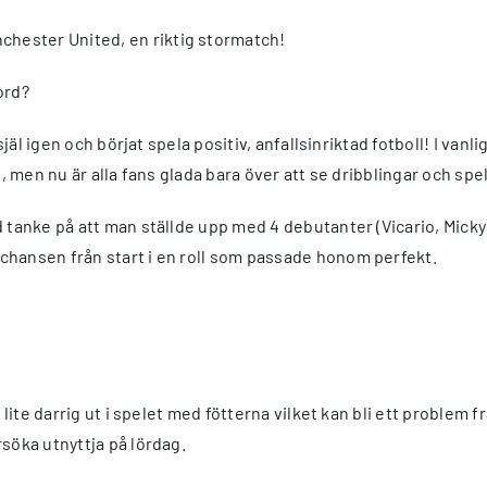
hester United, en riktig stormatch!
ord?
 själ igen och börjat spela positiv, anfallsinriktad fotboll! I v
, men nu är alla fans glada bara över att se dribblingar och spe
d tanke på att man ställde upp med 4 debutanter (Vicario, Mick
chansen från start i en roll som passade honom perfekt.
lite darrig ut i spelet med fötterna vilket kan bli ett problem fr
söka utnyttja på lördag.