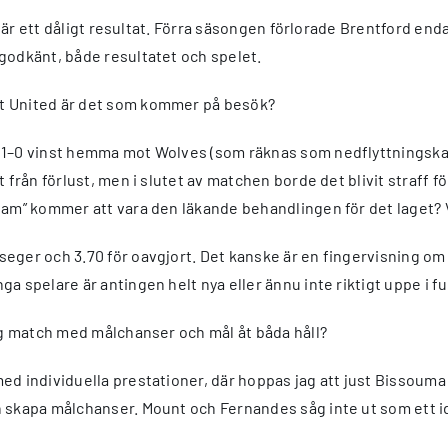
nte är ett dåligt resultat. Förra säsongen förlorade Brentford
godkänt, både resultatet och spelet.
et United är det som kommer på besök?
g 1–0 vinst hemma mot Wolves (som räknas som nedflyttningsk
t från förlust, men i slutet av matchen borde det blivit straff 
m” kommer att vara den läkande behandlingen för det laget? Vi f
eger och 3.70 för oavgjort. Det kanske är en fingervisning om 
a spelare är antingen helt nya eller ännu inte riktigt uppe i f
gig match med målchanser och mål åt båda håll?
ed individuella prestationer, där hoppas jag att just Bissouma
 skapa målchanser. Mount och Fernandes såg inte ut som ett id