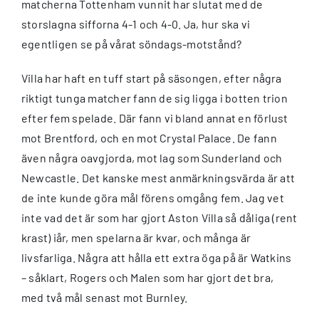
matcherna Tottenham vunnit har slutat med de
storslagna sifforna 4-1 och 4-0. Ja, hur ska vi
egentligen se på vårat söndags-motstånd?
Villa har haft en tuff start på säsongen, efter några
riktigt tunga matcher fann de sig ligga i botten trion
efter fem spelade. Där fann vi bland annat en förlust
mot Brentford, och en mot Crystal Palace. De fann
även några oavgjorda, mot lag som Sunderland och
Newcastle. Det kanske mest anmärkningsvärda är att
de inte kunde göra mål förens omgång fem. Jag vet
inte vad det är som har gjort Aston Villa så dåliga (rent
krast) iår, men spelarna är kvar, och många är
livsfarliga. Några att hålla ett extra öga på är Watkins
– såklart, Rogers och Malen som har gjort det bra,
med två mål senast mot Burnley.