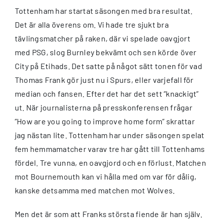
Tottenham har startat säsongen med bra resultat.
Det är alla överens om. Vi hade tre sjukt bra
tävlingsmatcher på raken, där vi spelade oavgjort
med PSG, slog Burnley bekvämt och sen körde över
City på Etihads. Det satte på något sätt tonen för vad
Thomas Frank gör just nu i Spurs, eller varjefall för
median och fansen. Efter det har det sett ”knackigt”
ut. När journalisterna på presskonferensen frågar
”How are you going to improve home form” skrattar
jag nästan lite. Tottenham har under säsongen spelat
fem hemmamatcher varav tre har gått till Tottenhams
fördel. Tre vunna, en oavgjord och en förlust. Matchen
mot Bournemouth kan vi hålla med om var för dålig,
kanske detsamma med matchen mot Wolves.
Men det är som att Franks största fiende är han själv.