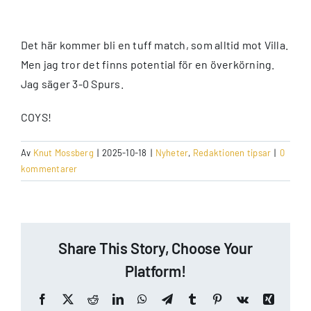
Det här kommer bli en tuff match, som alltid mot Villa.
Men jag tror det finns potential för en överkörning.
Jag säger 3-0 Spurs.
COYS!
Av
Knut Mossberg
|
2025-10-18
|
Nyheter
,
Redaktionen tipsar
|
0
kommentarer
Share This Story, Choose Your
Platform!
Facebook
X
Reddit
LinkedIn
WhatsApp
Telegram
Tumblr
Pinterest
Vk
Xing