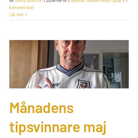
Av
Jenny Boström
|
2026-06-15
|
Nyheter
,
Redaktionen tipsar
|
0
kommentarer
Läs mer
Månadens
tipsvinnare maj