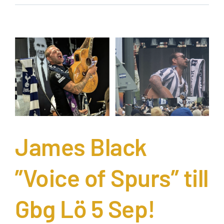
James Black
”Voice of Spurs” till
Gbg Lö 5 Sep!