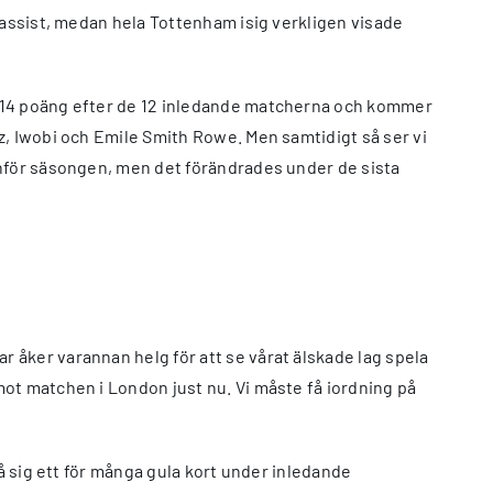
 assist, medan hela Tottenham isig verkligen visade
å 14 poäng efter de 12 inledande matcherna och kommer
z, Iwobi och Emile Smith Rowe. Men samtidigt så ser vi
inför säsongen, men det förändrades under de sista
 åker varannan helg för att se vårat älskade lag spela
ot matchen i London just nu. Vi måste få iordning på
på sig ett för många gula kort under inledande