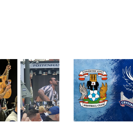
Biljettansökan för
Sweden 
Coventry & Palace
medlemsres
öppnar måndag
202