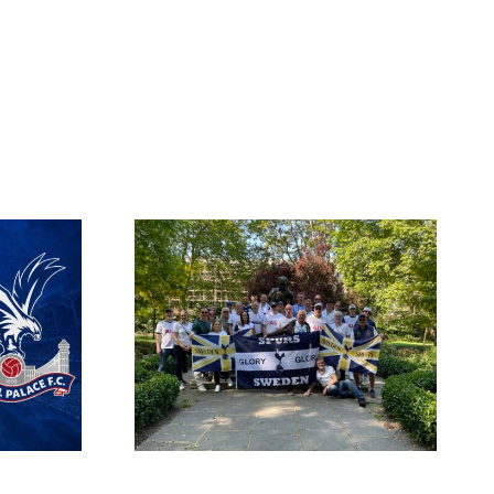
Spurs
Biljettansökan till
a hösten
Ipswich, Fulham och
6
Arsenal är öppen