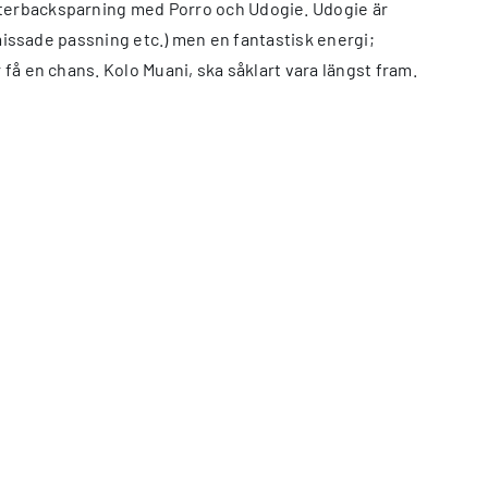
ytterbacksparning med Porro och Udogie. Udogie är
a missade passning etc.) men en fantastisk energi;
 få en chans. Kolo Muani, ska såklart vara längst fram.