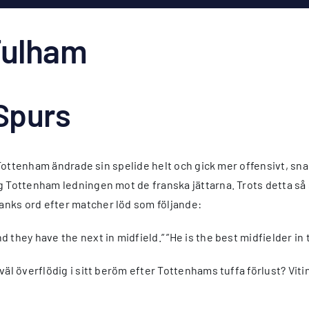
Fulham
Spurs
. Tottenham ändrade sin spelide helt och gick mer offensivt, sna
g Tottenham ledningen mot de franska jättarna. Trots detta så 
anks ord efter matcher löd som följande:
 they have the next in midfield.” ”He is the best midfielder in 
väl överflödig i sitt beröm efter Tottenhams tuffa förlust? Viti