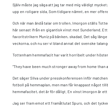
Själv måste jag säga att jag tar med mig väldigt mycke
upp en roligare sida. Som tidigare nämnt, en mer offe
Och när man ändå talar om trollen. Imorgon ställs Tot
här senast ifrån en gigantisk vinst mot Sunderland. Et
favoritstrikern Muniz på bänken, skadad. Det såg länge
veckorna, och nu ser vi bland annat det svenske talang
Tottenham hemmafacit har varit horribelt under hösten
“They have been much stronger away from home than at
Det säger Silva under presskonferensen inför matchen. 
fotboll på hemmaplan, men man får knappast något tillb
hemmafacitet, det är för dåligt. En vinst imorgon är et
Jag ser fram emot ett framåtlutat Spurs, och det tycker