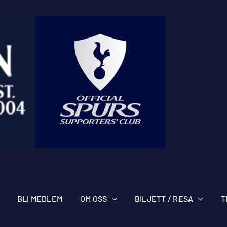
BLI MEDLEM
OM OSS
BILJETT / RESA
T