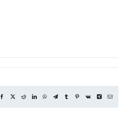
Facebook
X
Reddit
LinkedIn
WhatsApp
Telegram
Tumblr
Pinterest
Vk
Xing
E-
post