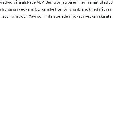
bredvid våra älskade VDV. Sen tror jag på en mer framåtlutad 
och hungrig i veckans CL, kanske lite för ivrig ibland (med någr
l matchform, och Xavi som inte spelade mycket i veckan ska åter