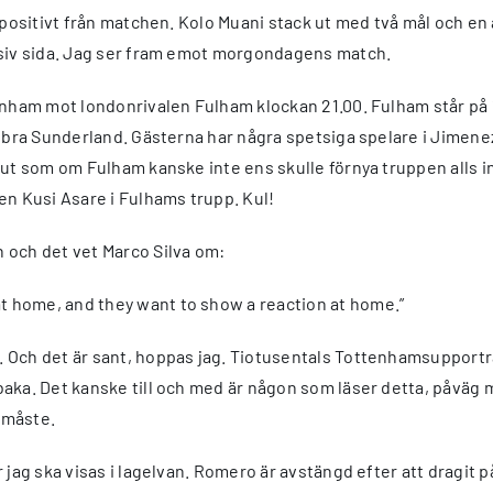
t positivt från matchen. Kolo Muani stack ut med två mål och en
nsiv sida. Jag ser fram emot morgondagens match.
tenham mot londonrivalen Fulham klockan 21.00. Fulham står p
t bra Sunderland. Gästerna har några spetsiga spelare i Jimene
 ut som om Fulham kanske inte ens skulle förnya truppen alls 
en Kusi Asare i Fulhams trupp. Kul!
 och det vet Marco Silva om:
 home, and they want to show a reaction at home.”
Och det är sant, hoppas jag. Tiotusentals Tottenhamsupportrar
aka. Det kanske till och med är någon som läser detta, påväg m
t måste.
 jag ska visas i lagelvan. Romero är avstängd efter att dragit 