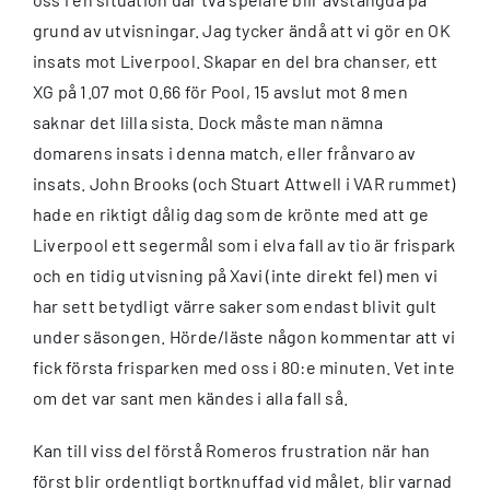
grund av utvisningar. Jag tycker ändå att vi gör en OK
insats mot Liverpool. Skapar en del bra chanser, ett
XG på 1.07 mot 0.66 för Pool, 15 avslut mot 8 men
saknar det lilla sista. Dock måste man nämna
domarens insats i denna match, eller frånvaro av
insats. John Brooks (och Stuart Attwell i VAR rummet)
hade en riktigt dålig dag som de krönte med att ge
Liverpool ett segermål som i elva fall av tio är frispark
och en tidig utvisning på Xavi (inte direkt fel) men vi
har sett betydligt värre saker som endast blivit gult
under säsongen. Hörde/läste någon kommentar att vi
fick första frisparken med oss i 80:e minuten. Vet inte
om det var sant men kändes i alla fall så.
Kan till viss del förstå Romeros frustration när han
först blir ordentligt bortknuffad vid målet, blir varnad