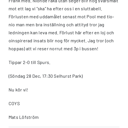
Frank med. Nionde raka utan seger blir nog svårsmält
mot ett lag vi ”ska” ha efter oss i en sluttabell.
Förlusten med uddamålet senast mot Pool med tio-
nio man men bra inställning och attityd tror jag
ledningen kan leva med. Förlust här efter en loj och
oinspirerad insats blir nog för mycket. Jag tror (och
hoppas) att vi reser norrut med 3p i bussen!
Tippar 2-0 till Spurs.
(Söndag 28 Dec, 17:30 Selhurst Park)
Nu kör vi!
COYS
Mats Löfström