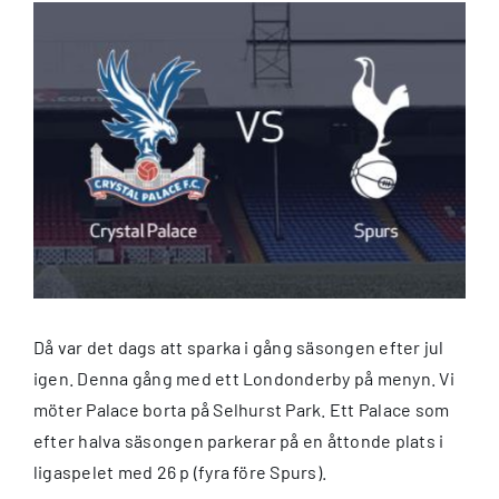
Visa
större
bild
Då var det dags att sparka i gång säsongen efter jul
igen. Denna gång med ett Londonderby på menyn. Vi
möter Palace borta på Selhurst Park. Ett Palace som
efter halva säsongen parkerar på en åttonde plats i
ligaspelet med 26 p (fyra före Spurs).