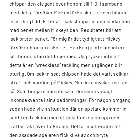
chippar den elegant over honom till 1-0. I samband
med detta försöker Mickey täcka skottet men hinner
inte riktigt dit. Efter att Isak chippat in den landar han
med benet mellan Mickeys ben. Resultatet blir att
Isak bryter benet. För mig är det tydligt att Mickey
försöker blockera skottet. Han kan ju inte amputera
sitt högra, utan det följer med. Jag tycker inte att
detta är en ”wreckless” tackling men utgången blir
oturlig. Om Isak missat chippen hade det varit solklar
straff och varning på Mickey. Men inte mycket mer än
så. Som tidigare nämnts så är domarna väldigt
inkonsekventa i sina bedömningar. För någon omgång
sedan hade vi en situation där en spelare kommer in
sent i en tackling med sträckt ben, sulan upp och
träffar rakt över fotknölen. Detta resulterade i att
den skadade spelaren fick kliva av och bryta