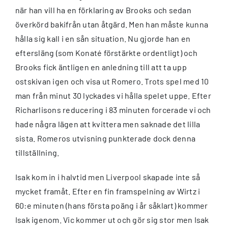
när han vill ha en förklaring av Brooks och sedan
överkörd bakifrån utan åtgärd. Men han måste kunna
hålla sig kall i en sån situation. Nu gjorde han en
eftersläng (som Konaté förstärkte ordentligt) och
Brooks fick äntligen en anledning till att ta upp
ostskivan igen och visa ut Romero. Trots spel med 10
man från minut 30 lyckades vi hålla spelet uppe. Efter
Richarlisons reducering i 83 minuten forcerade vi och
hade några lägen att kvittera men saknade det lilla
sista. Romeros utvisning punkterade dock denna
tillställning.
Isak kom in i halvtid men Liverpool skapade inte så
mycket framåt. Efter en fin framspelning av Wirtz i
60:e minuten (hans första poäng i år såklart) kommer
Isak igenom. Vic kommer ut och gör sig stor men Isak