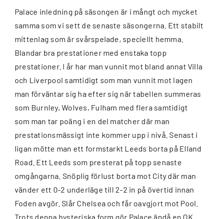
Palace inledning på säsongen är i mångt och mycket
samma som vi sett de senaste säsongerna. Ett stabilt
mittenlag som är svårspelade, speciellt hemma.
Blandar bra prestationer med enstaka topp
prestationer. I år har man vunnit mot bland annat Villa
och Liverpool samtidigt som man vunnit mot lagen
man förväntar sig ha efter sig när tabellen summeras
som Burnley, Wolves, Fulham med flera samtidigt
som man tar poäng i en del matcher där man
prestationsmässigt inte kommer upp i nivå. Senast i
ligan mötte man ett formstarkt Leeds borta på Elland
Road. Ett Leeds som presterat på topp senaste
omgångarna. Snöplig förlust borta mot City där man
vänder ett 0-2 underläge till 2-2 in på övertid innan
Foden avgör. Slår Chelsea och får oavgjort mot Pool.
Trots denna hysteriska form gör Palace ändå en OK