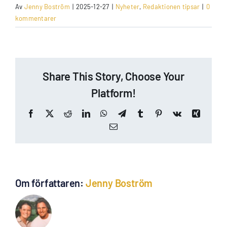
Av
Jenny Boström
|
2025-12-27
|
Nyheter
,
Redaktionen tipsar
|
0
kommentarer
Share This Story, Choose Your
Platform!
Facebook
X
Reddit
LinkedIn
WhatsApp
Telegram
Tumblr
Pinterest
Vk
Xing
E-
post
Om författaren:
Jenny Boström