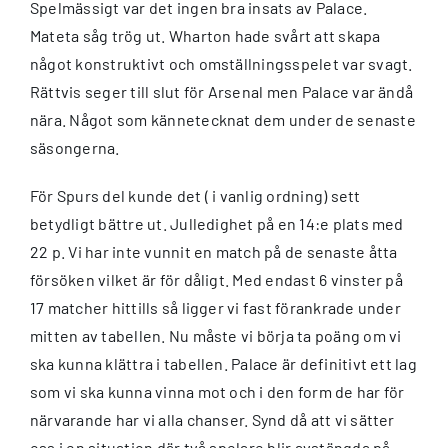
Spelmässigt var det ingen bra insats av Palace.
Mateta såg trög ut. Wharton hade svårt att skapa
något konstruktivt och omställningsspelet var svagt.
Rättvis seger till slut för Arsenal men Palace var ändå
nära. Något som kännetecknat dem under de senaste
säsongerna.
För Spurs del kunde det ( i vanlig ordning) sett
betydligt bättre ut. Julledighet på en 14:e plats med
22 p. Vi har inte vunnit en match på de senaste åtta
försöken vilket är för dåligt. Med endast 6 vinster på
17 matcher hittills så ligger vi fast förankrade under
mitten av tabellen. Nu måste vi börja ta poäng om vi
ska kunna klättra i tabellen. Palace är definitivt ett lag
som vi ska kunna vinna mot och i den form de har för
närvarande har vi alla chanser. Synd då att vi sätter
oss i en situation där två spelare blir avstängda på