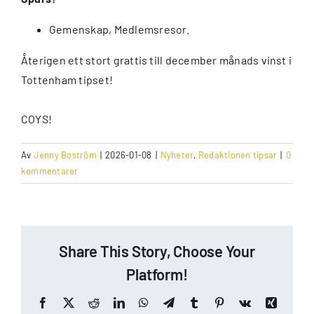
Gemenskap, Medlemsresor.
Återigen ett stort grattis till december månads vinst i
Tottenham tipset!
COYS!
Av
Jenny Boström
|
2026-01-08
|
Nyheter
,
Redaktionen tipsar
|
0
kommentarer
Share This Story, Choose Your
Platform!
Facebook
X
Reddit
LinkedIn
WhatsApp
Telegram
Tumblr
Pinterest
Vk
Xing