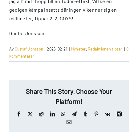
jag allt mitt hopp till en Tudor-effekt. Vill se en
gedigen kämpa insatts där ingen viker ner sig en
millimeter. Tippar 2–2, COYS!
Gustaf Jonsson
Av
Gustaf Jonsson
|
2026-02-21
|
Nyheter
,
Redaktionen tipsar
|
0
kommentarer
Share This Story, Choose Your
Platform!
Facebook
X
Reddit
LinkedIn
WhatsApp
Telegram
Tumblr
Pinterest
Vk
Xing
E-
post