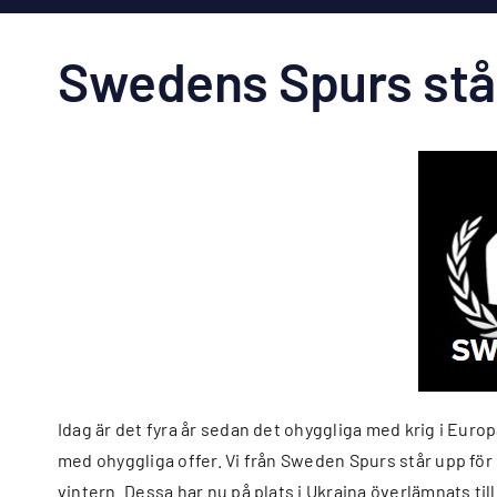
Swedens Spurs stå
Idag är det fyra år sedan det ohyggliga med krig i Eur
med ohyggliga offer. Vi från Sweden Spurs står upp för U
vintern. Dessa har nu på plats i Ukraina överlämnats til