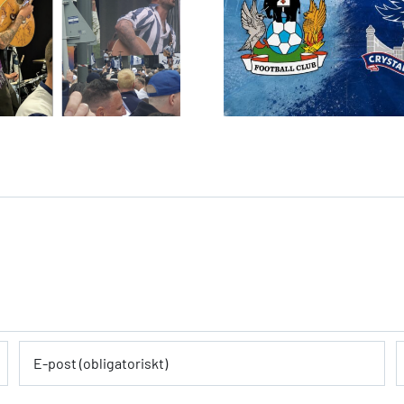
Biljettansökan för
Sweden 
Coventry & Palace
medlemsres
öppnar måndag
202