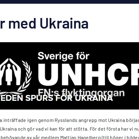
r med Ukraina
opa inträffade igen genom Rysslands angrepp mot Ukraina börjad
kraina och gör vad vi kan för att stötta. För det första har vi 
l behövande av vår medlem Mattias Hagelberg (till höger i bilde