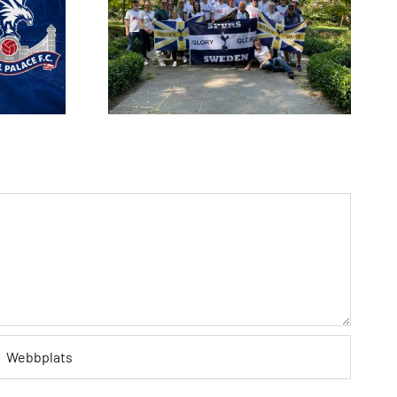
Spurs
Biljettansökan till
a hösten
Ipswich, Fulham och
6
Arsenal är öppen