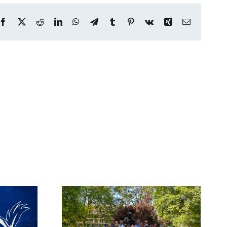
Facebook
X
Reddit
LinkedIn
WhatsApp
Telegram
Tumblr
Pinterest
Vk
Xing
E-
post