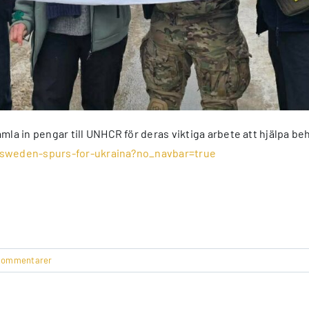
 in pengar till UNHCR för deras viktiga arbete att hjälpa beh
s/sweden-spurs-for-ukraina?no_navbar=true
kommentarer