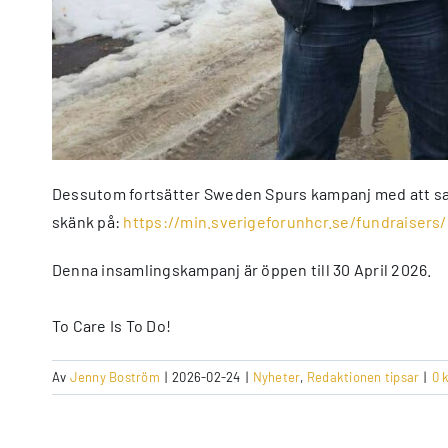
Dessutom fortsätter Sweden Spurs kampanj med att samla
skänk på:
https://min.sverigeforunhcr.se/fundraiser
Denna insamlingskampanj är öppen till 30 April 2026.
To Care Is To Do!
Av
Jenny Boström
|
2026-02-24
|
Nyheter
,
Redaktionen tipsar
|
0 