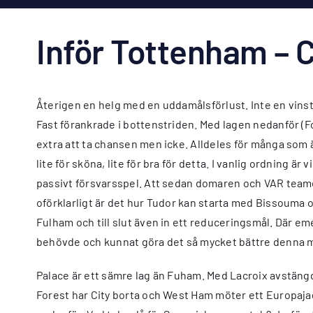
Inför Tottenham – C
Återigen en helg med en uddamålsförlust. Inte en vinst
Fast förankrade i bottenstriden. Med lagen nedanför (Fo
extra att ta chansen men icke. Alldeles för många som är
lite för sköna, lite för bra för detta. I vanlig ordning 
passivt försvarsspel. Att sedan domaren och VAR teame
oförklarligt är det hur Tudor kan starta med Bissouma oc
Fulham och till slut även in ett reduceringsmål. Där eme
behövde och kunnat göra det så mycket bättre denna mat
Palace är ett sämre lag än Fuham. Med Lacroix avstängd 
Forest har City borta och West Ham möter ett Europajag