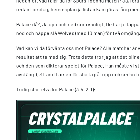
nedanför. Vad talar då för Spurs i denna match? Ja, föru
redan torsdag, hemmaplan ja listan kan göras lång men f
Palace då?. Ja upp och ned som vanligt. De har ju tap
nöd och näppe slå Wolves (med 10 man) för två omgång
Vad kan vi då förvänta oss mot Palace? Alla matcher är 
resultat att ta med sig. Trots detta tror jag att det b
och den som dikterar spelet för Palace. Han måste vi st
avstängd. Strand Larsen lär starta på topp och sedan tr
Trolig startelva för Palace (3-4-2-1):