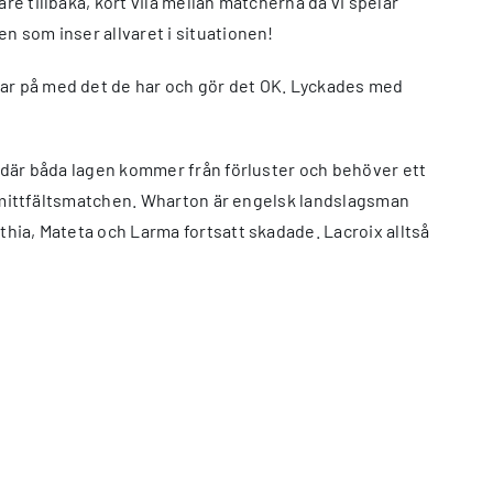
re tillbaka, kort vila mellan matcherna då vi spelar
n som inser allvaret i situationen!
tar på med det de har och gör det OK. Lyckades med
ch där båda lagen kommer från förluster och behöver ett
nna mittfältsmatchen. Wharton är engelsk landslagsman
thia, Mateta och Larma fortsatt skadade. Lacroix alltså