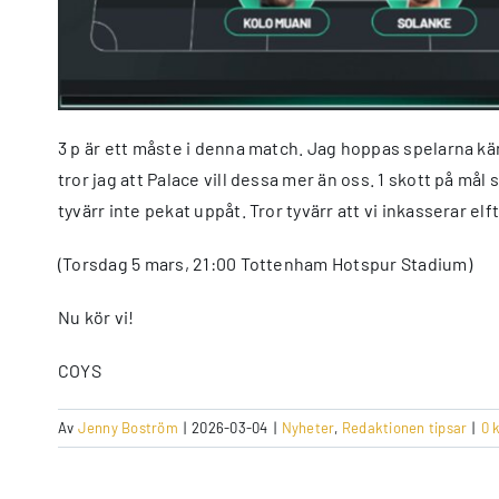
3 p är ett måste i denna match. Jag hoppas spelarna kän
tror jag att Palace vill dessa mer än oss. 1 skott på må
tyvärr inte pekat uppåt. Tror tyvärr att vi inkasserar 
(Torsdag 5 mars, 21:00 Tottenham Hotspur Stadium)
Nu kör vi!
COYS
Av
Jenny Boström
|
2026-03-04
|
Nyheter
,
Redaktionen tipsar
|
0 