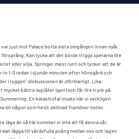
r var just mot Palace borta sista omgången innan nyår.
 försprång. Kan tycka att det borde trigga spelarna lite
tet eller vilja. Springer mest runt och tycker att de är
nker in 1-0 redan i sjunde minuten efter hönsgård och
 i ryggen” diskussionen är oförklarligt. Lika
mycket bättre lag (åter igen) och får lite tryck på
! Summering: En katastrofal insats när vi verkligen
 bli någon som helst skillnad framöver heller.
e läge än så här kommer vi inte att få denna vår.
kan lägga till värdefulla poäng mellan oss och lagen