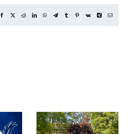
Facebook
X
Reddit
LinkedIn
WhatsApp
Telegram
Tumblr
Pinterest
Vk
Xing
E-
post