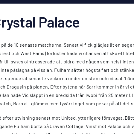
rystal Palace
 på de 10 senaste matcherna. Senast vi fick glädjas åt en sege
rest och West Hams) förluster hade vi chansen att ska ett litet
 till synes ointresserade att bidra med någon som helst intensi
är vi inte påslagna på visslan. Fulham sätter högsta fart och stä
t spenderat senaste veckorna under en sten och missat ”händer
h Dragusin på planen. Efter bytena när Sarr kommer in är vi ett 
llan hade Vic släppt in en bredsida från Iwobi från 25 meter !!
ch. Bara att glömma men tyvärr inget som pekar på att det ska
efter utvisning senast mot United, ytterligare försvagat. Bättr
ande Fulham borta på Craven Cottage. Vinst mot Palace och vi 