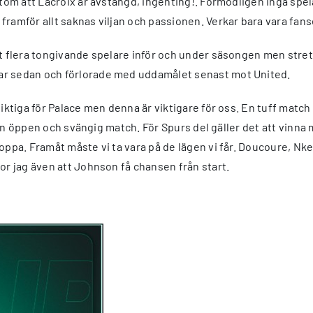
tom att Lacroix är avstängd, ingenting!. Förmodligen inga spela
ramför allt saknas viljan och passionen. Verkar bara vara fanse
pat flera tongivande spelare inför och under säsongen men stre
ar sedan och förlorade med uddamålet senast mot United.
viktiga för Palace men denna är viktigare för oss. En tuff mat
lir en öppen och svängig match. För Spurs del gäller det att vi
oppa. Framåt måste vi ta vara på de lägen vi får. Doucoure, Nke
or jag även att Johnson få chansen från start.