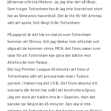
jättarnas största lillebror. Ja, jag drar det så långt.
Som troget Tottenham fan är jag inte överdrivet stort
fan av Simeones haveriboll. Det är lite för likt Artetas
sätt att spela. Och långt ifrån Tottenham.
På pappret är det här en match som Tottenham
kommer att förlora. Och jag tänker inte sitta här och
säga att de kommer vinna. MEN, det finns saker som
talar för att Tottenham kan göra det bättre mot
Atletico än mot Palace.
Det tog Premier League 45 minuter att lista ut
Tottenhams sätt att pressa man-man i Tudors
system. I Italien tog det 1,5 år. Det finns absolut ett
scenario där Atleti har svårt att kontrollera Spurs.
Jag vet dock att Italien inte är = Spanien, men det
kanske tar längre än 45 minuter. Sen ska vi inte
glömma att Tottenham har det fysiska som en fördel i