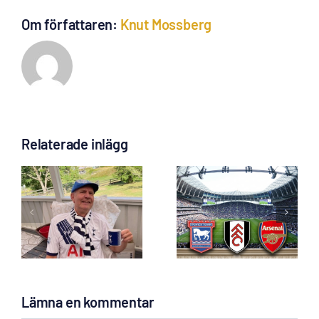
Om författaren:
Knut Mossberg
Relaterade inlägg
Biljettansökan
James Black
till Ipswich,
pset
”Voice of
Fulham och
Spurs” till Gbg
Arsenal är
Lö 5 Sep!
öppen
Lämna en kommentar