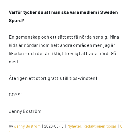
Varför tycker du att man ska vara medlem i Sweden
Spurs?
En gemenskap och ett sätt att få nörda ner sig. Mina
kids är nördar inom helt andra områden men jag är
likadan – och det är riktigt trevligt att vara nörd. Gå
med!
Återigen ett stort grattis till tips-vinsten!
COYS!
Jenny Boström
Av
Jenny Boström
|
2026-05-16
|
Nyheter
,
Redaktionen tipsar
|
0