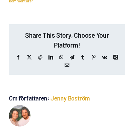
kommentarer
Share This Story, Choose Your
Platform!
Facebook
X
Reddit
LinkedIn
WhatsApp
Telegram
Tumblr
Pinterest
Vk
Xing
E-
post
Om författaren:
Jenny Boström