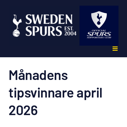
Fortsätt
till
innehållet
Månadens
tipsvinnare april
2026